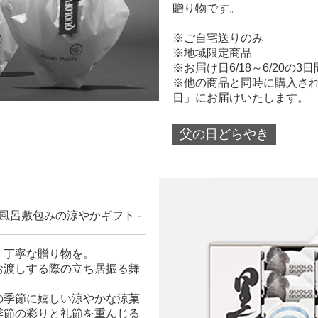
贈り物です。
※ご自宅送りのみ
※地域限定商品
※お届け日6/18～6/20の3
※他の商品と同時に購入さ
日」にお届けいたします。
父の日どらやき
風呂敷包みの涼やかギフト -
、丁寧な贈り物を。
お渡しする際の立ち居振る舞
の季節に嬉しい涼やかな涼菓
季節の彩りと礼節を重んじる