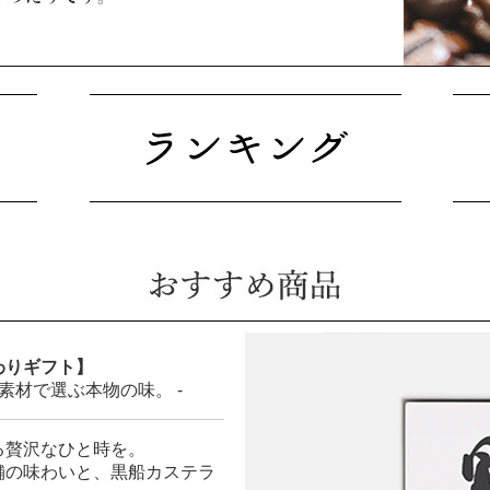
わりギフト】
素材で選ぶ本物の味。 -
る贅沢なひと時を。
舗の味わいと、黒船カステラ