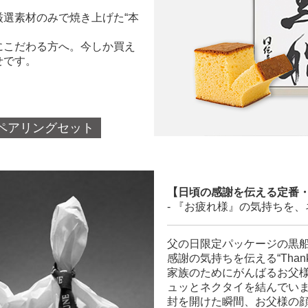
。
選素材のみで焼き上げた“本
にこだわる方へ。今しか買え
せです。
ペアリングセット
【日頃の感謝を伝える定番
- 『お疲れ様』の気持ちを、
父の日限定パッケージの黒
感謝の気持ちを伝える“Than
家族のためにがんばるお父
ュッとネクタイを結んでい
封を開けた瞬間、お父様の