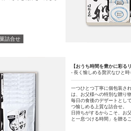
銘菓詰合せ
【おうち時間を豊かに彩る
- 長く愉しめる贅沢なひと時
一つひとつ丁寧に個包装さ
は、お父様への特別な贈り
毎日の食後のデザートとし
つ愉しめる上質な詰合せ。
日持ちがするからこそ、お
と一息つける時間」を贈る