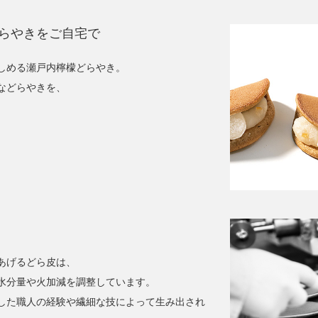
らやきをご自宅で
しめる
瀬戸内檸檬どらやき。
などらやきを、
。
あげるどら皮は、
水分量や火加減を調整しています。
した職人の経験や繊細な技によって生み出され