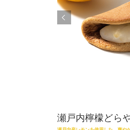
瀬戸内檸檬どら
瀬戸内産レモンを使用した、爽や