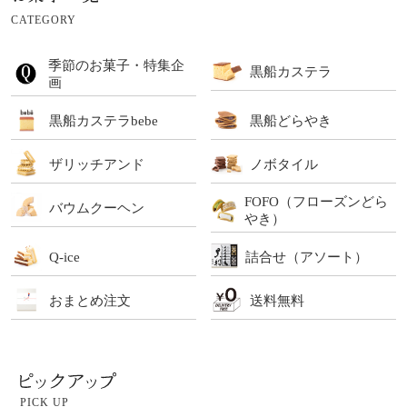
CATEGORY
季節のお菓子・特集企
黒船カステラ
画
黒船カステラbebe
黒船どらやき
ザリッチアンド
ノボタイル
FOFO（フローズンどら
バウムクーヘン
やき）
Q-ice
詰合せ（アソート）
おまとめ注文
送料無料
PICK UP