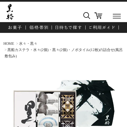
HOME
水々・黒々
黒船カステラ・水々(2個)・黒々(2個)・ノボタイル(12枚)の詰合せ(風呂
敷包み)