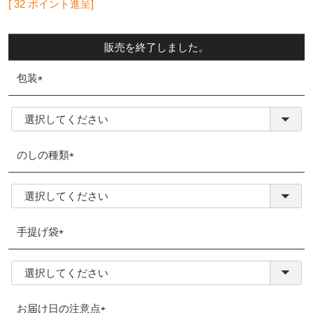
[
32
ポイント進呈]
販売を終了しました。
包装
(必
須)
のしの種類
(必
須)
手提げ袋
(必
須)
お届け日の注意点