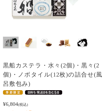
黒船カステラ・水々(2個)・黒々(2
個)・ノボタイル(12枚)の詰合せ(風
呂敷包み)
¥
6,804
税込