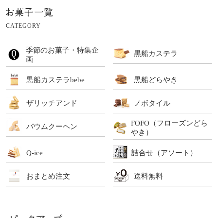
CATEGORY
季節のお菓子・特集企
黒船カステラ
画
黒船カステラbebe
黒船どらやき
ザリッチアンド
ノボタイル
FOFO（フローズンどら
バウムクーヘン
やき）
Q-ice
詰合せ（アソート）
おまとめ注文
送料無料