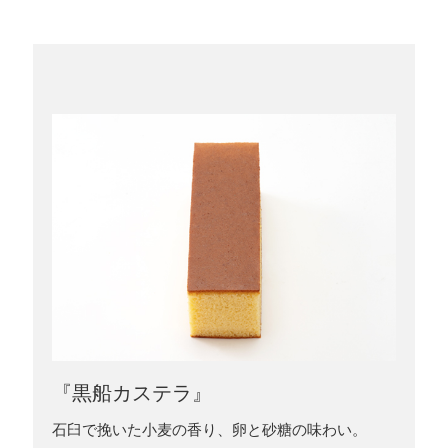
『黒船カステラ』
石臼で挽いた小麦の香り、卵と砂糖の味わい。