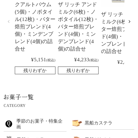
クアルトバウム
ザ リッチ アンド
(5個)・ノボタイ
ミルク(6枚)・ノ
ザ リッチ アン
ル(12枚)・バター
ボタイル(12枚)・
ミルク(6枚)・
焙煎ブレンド(4
バター焙煎ブレ
ター焙煎ブレン
個)・ミンデンブ
ンド(4個)・ミン
ド(4個)・ミン
レンド(4個)の詰
デンブレンド(4
ンブレンド(4個
合せ
個)の詰合せ
の詰合せ
¥
5,151
¥
4,233
税込
税込
¥
2,829
税
残りわずか
残りわずか
CATEGORY
季節のお菓子・特集企
黒船カステラ
画