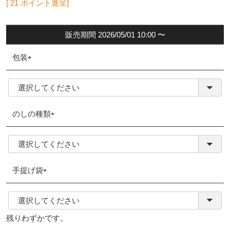
[
21
ポイント進呈]
販売期間
2026/05/01 10:00
〜
包装
(必
須)
のしの種類
(必
須)
手提げ袋
(必
須)
残りわずかです。