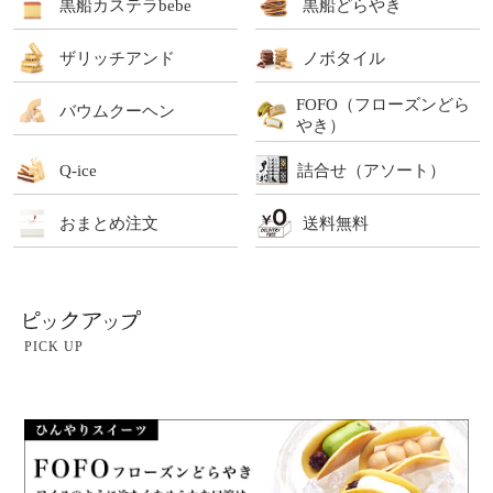
黒船カステラbebe
黒船どらやき
ザリッチアンド
ノボタイル
FOFO（フローズンどら
バウムクーヘン
やき）
Q-ice
詰合せ（アソート）
おまとめ注文
送料無料
PICK UP