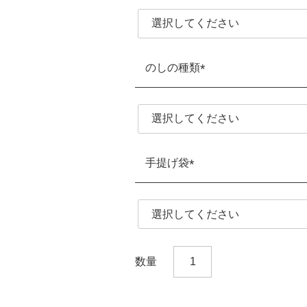
須)
のしの種類
(必
須)
手提げ袋
(必
須)