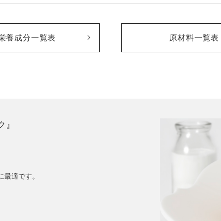
栄養成分一覧表
原材料一覧表
ク』
。
に最適です。