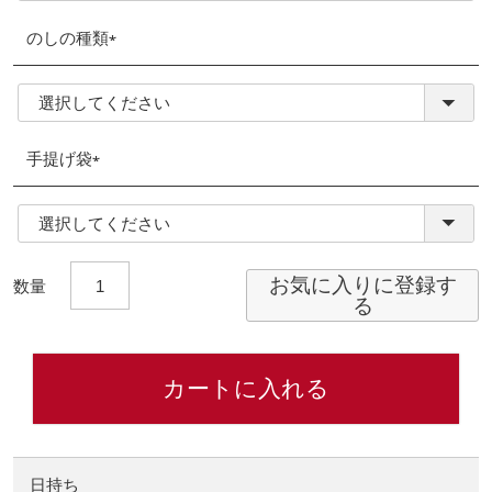
のしの種類
(必
須)
手提げ袋
(必
須)
お気に入りに登録す
る
カートに入れる
日持ち