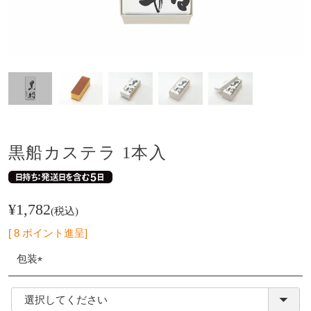
黒船カステラ 1本入
¥
1,782
税込
[
8
ポイント進呈]
包装
(必
須)