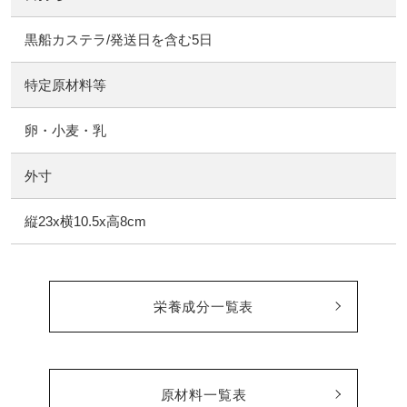
黒船カステラ/発送日を含む5日
特定原材料等
卵・小麦・乳
外寸
縦23x横10.5x高8cm
栄養成分一覧表
原材料一覧表