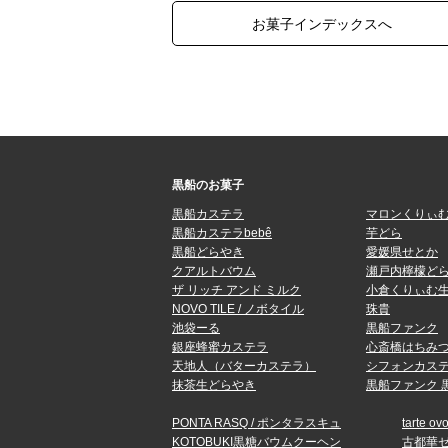
お菓子インデックスへ
黒船のお菓子
黒船カステラ
マロンくりぃ
黒船カステラbebê
芋どら
黒船どらやき
愛媛県せとか
クアルトバウム
瀬戸内檸檬ど
ザ リッチ アンド ミルク
小倉くりぃむ
NOVO TILE / ノボタイル
珠貴
池袋ーる
黒船ファンク
銀座蜂蜜カステラ
心斎橋はちみ
天地人（バターカステラ）
シフォンカステ
抹茶生どらやき
黒船ファンク 
PONTA RASQ / ポンタラスキュ
tarte ov
KOTOBUKI黒糖バウムクーヘン
古都華