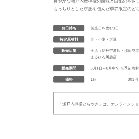
爽やかな瀬戸内産檸檬の酸味と白餡のやさ
もっちりとした求肥を包んだ季節限定のど
お日持ち
製造日を含む3日
特定原材料
卵・小麦・大豆
販売店舗
全店（伊丹空港店・那覇空港
まるひろ川越店
販売期間
6月1日～8月中旬 ※季節商
価格
1個
303
「瀬戸内檸檬どらやき」は、
オンラインショ