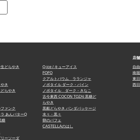
店舗
む生どらやき
Q-ice / キューアイス
自由
FOFO
南堀
クアルトバウム ラランジャ
東日
らやき
ノボタイル ダーク・パイン
西日
生どらやき
ノボタイル ダーク・きなこ
古今東西 COCON TOZAI 黒糖ど
らやき
つファンク
黒船どらやき パンダパッケージ
ラ あんバターQ
水々・黒々
黒糖
卵のパフェ
CASTELLAのはし
o
ゼリーソーダ