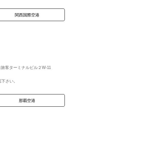
関西国際空港
港旅客ターミナルビル２W-11
認下さい。
那覇空港