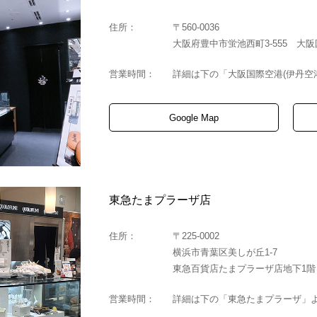
住所：
〒560-0036
大阪府豊中市蛍池西町3-555 大
営業時間：
詳細は下の「大阪国際空港(伊丹空
Google Map
東急たまプラーザ店
住所：
〒225-0002
横浜市青葉区美しが丘1-7
東急百貨店たまプラーザ店地下1階
営業時間：
詳細は下の「東急たまプラーザ」