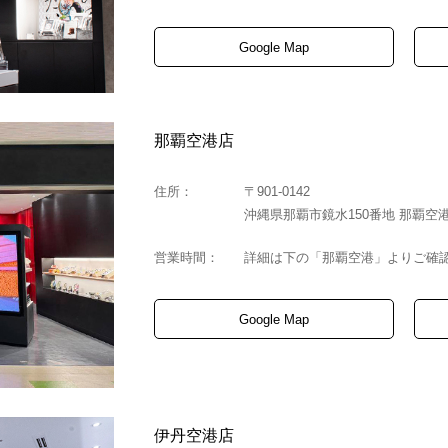
Google Map
那覇空港店
住所：
〒901-0142
沖縄県那覇市鏡水150番地 那覇空
営業時間：
詳細は下の「那覇空港」よりご確
Google Map
伊丹空港店