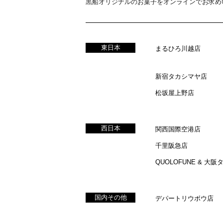
黒船オリジナルのお菓子をオンラインでお求め
東日本
まるひろ川越店
新宿タカシマヤ店
松坂屋上野店
西日本
関西国際空港店
千里阪急店
QUOLOFUNE & 大
国内その他
デパートリウボウ店