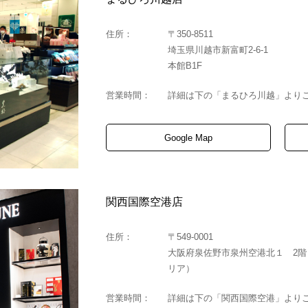
住所：
〒350-8511
埼玉県川越市新富町2-6-1
本館B1F
営業時間：
詳細は下の「まるひろ川越」より
Google Map
関西国際空港店
住所：
〒549-0001
大阪府泉佐野市泉州空港北１ 2階
リア）
営業時間：
詳細は下の「関西国際空港」より