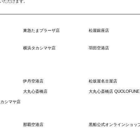
いただけます。
東急たまプラーザ店
松屋銀座店
横浜タカシマヤ店
羽田空港店
伊丹空港店
松坂屋名古屋店
大丸心斎橋店
大丸心斎橋店 QUOLOFUNE 
阪タカシマヤ店
那覇空港店
黒船公式オンラインショッ