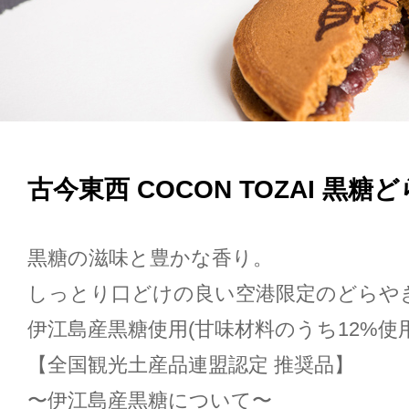
古今東西 COCON TOZAI 黒糖
黒糖の滋味と豊かな香り。
しっとり口どけの良い空港限定のどらや
伊江島産黒糖使用(甘味材料のうち12%使用
【全国観光土産品連盟認定 推奨品】
〜伊江島産黒糖について〜