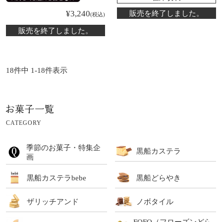
¥
3,240
販売を終了しました。
税込
販売を終了しました。
18
件中
1
-
18
件表示
CATEGORY
季節のお菓子・特集企
黒船カステラ
画
黒船カステラbebe
黒船どらやき
ザリッチアンド
ノボタイル
FOFO（フローズンどら