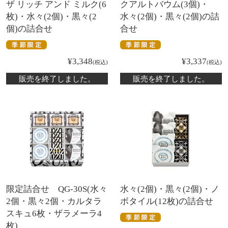
ザ リッチ アンド ミルク(6
クアルトバウム(3個)・
枚)・水々(2個)・黒々(2
水々(2個)・黒々(2個)の詰
個)の詰合せ
合せ
¥
3,348
¥
3,337
税込
税込
販売を終了しました。
販売を終了しました。
限定詰合せ QG-30S(水々
水々(2個)・黒々(2個)・ノ
2個・黒々2個・カルタラ
ボタイル(12枚)の詰合せ
スキュ6枚・ザラメーラ4
枚)