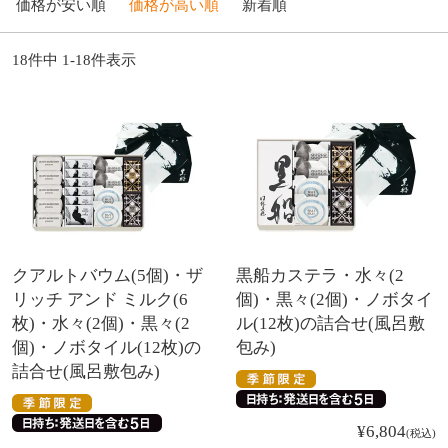
価格が安い順
価格が高い順
新着順
18
件中
1
-
18
件表示
クアルトバウム(5個)・ザ
黒船カステラ・水々(2
リッチ アンド ミルク(6
個)・黒々(2個)・ノボタイ
枚)・水々(2個)・黒々(2
ル(12枚)の詰合せ(風呂敷
個)・ノボタイル(12枚)の
包み)
詰合せ(風呂敷包み)
¥
6,804
税込