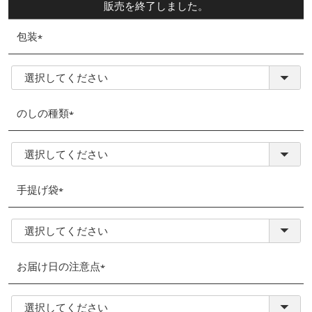
販売を終了しました。
包装
(必
須)
のしの種類
(必
須)
手提げ袋
(必
須)
お届け日の注意点
(必
須)