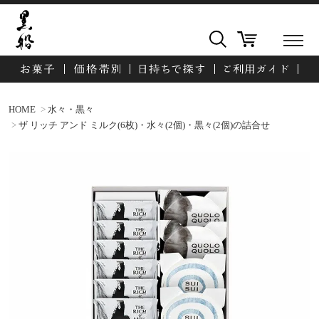
HOME
水々・黒々
ザ リッチ アンド ミルク(6枚)・水々(2個)・黒々(2個)の詰合せ