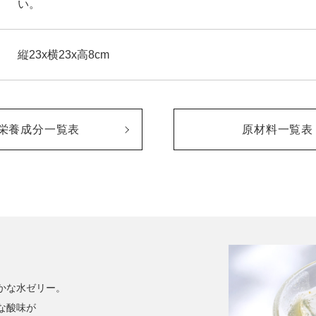
い。
縦23x横23x高8cm
栄養成分一覧表
原材料一覧表
かな水ゼリー。
な酸味が