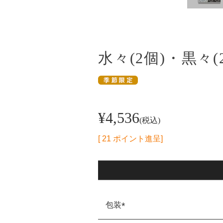
水々(2個)・黒々
¥
4,536
税込
[
21
ポイント進呈]
包装
(必