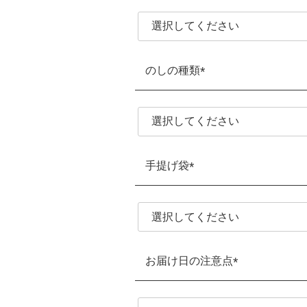
須)
のしの種類
(必
須)
手提げ袋
(必
須)
お届け日の注意点
(必
須)