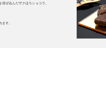
を混ぜ込んだザクほろショコラ。
、
めます。