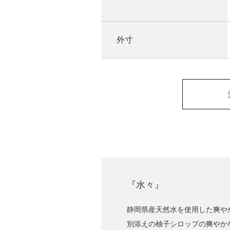
外寸
『水々』
静岡県産天然水を使用した爽や
別添えの柚子シロップの爽やか