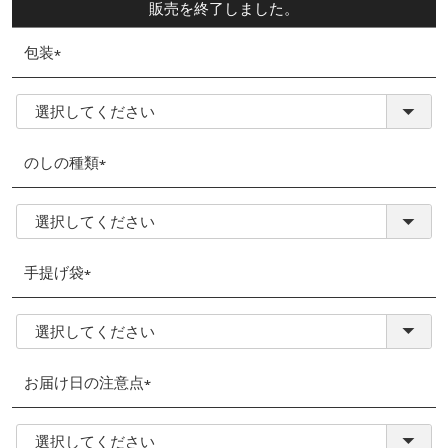
販売を終了しました。
包装
(必
須)
のしの種類
(必
須)
手提げ袋
(必
須)
お届け日の注意点
(必
須)