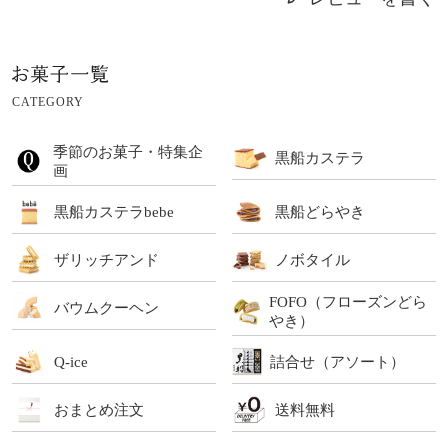
CATEGORY
季節のお菓子・特集企
黒船カステラ
画
黒船カステラbebe
黒船どらやき
ザリッチアンド
ノボタイル
FOFO（フローズンどら
バウムクーヘン
やき）
Q-ice
詰合せ（アソート）
おまとめ注文
送料無料