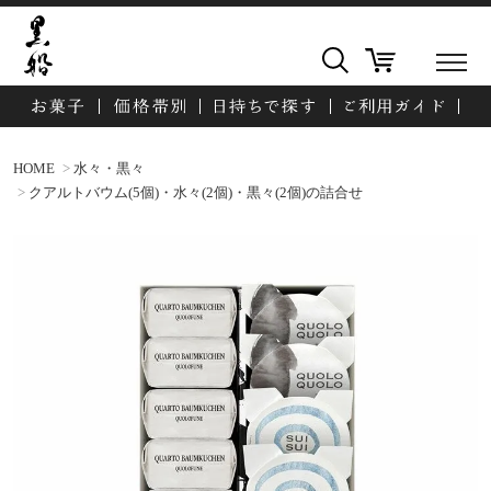
HOME
水々・黒々
クアルトバウム(5個)・水々(2個)・黒々(2個)の詰合せ