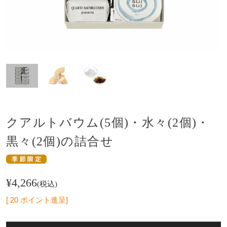
クアルトバウム(5個)・水々(2個)・
黒々(2個)の詰合せ
¥
4,266
税込
[
20
ポイント進呈]