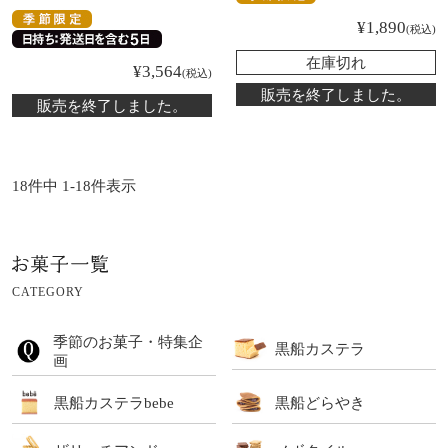
¥
1,890
税込
在庫切れ
¥
3,564
税込
販売を終了しました。
販売を終了しました。
18
件中
1
-
18
件表示
CATEGORY
季節のお菓子・特集企
黒船カステラ
画
黒船カステラbebe
黒船どらやき