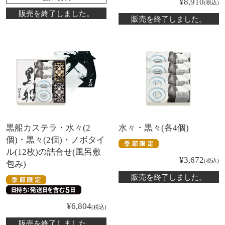
¥
8,910
税込
販売を終了しました。
販売を終了しました。
黒船カステラ・水々(2
水々・黒々(各4個)
個)・黒々(2個)・ノボタイ
ル(12枚)の詰合せ(風呂敷
¥
3,672
税込
包み)
販売を終了しました。
¥
6,804
税込
販売を終了しました。