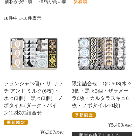
価格が安い順
価格が高い順
新着順
18
件中
1
-
18
件表示
ラランジャ(3個)・ザ リッ
限定詰合せ QG-50S(水々
チ アンド ミルク(6枚)・
3個・黒々3個・ザラメー
水々(2個)・黒々(2個)・ノ
ラ6枚・カルタラスキュ6
ボタイル(ダーク・パイ
枚・ノボタイル10枚)
ン)12枚の詰合せ
¥
5,400
税込
¥
6,307
税込
販売を終了しました。