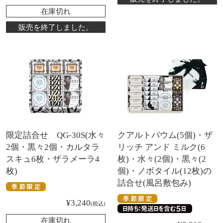
在庫切れ
販売を終了しました。
限定詰合せ QG-30S(水々
クアルトバウム(5個)・ザ
2個・黒々2個・カルタラ
リッチ アンド ミルク(6
スキュ6枚・ザラメーラ4
枚)・水々(2個)・黒々(2
枚)
個)・ノボタイル(12枚)の
詰合せ(風呂敷包み)
¥
3,240
税込
在庫切れ