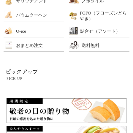
ザリッチアンド
ノボタイル
FOFO（フローズンどら
バウムクーヘン
やき）
Q-ice
詰合せ（アソート）
おまとめ注文
送料無料
PICK UP