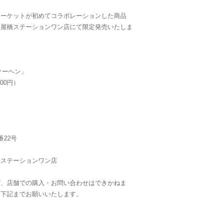
マーケットが初めてコラボレーションした商品
淀屋橋ステーションワン店にて限定発売いたしま
ムクーヘン」
.00円）
22号
橋ステーションワン店
び、店舗での購入・お問い合わせはできかねま
は下記までお願いいたします。