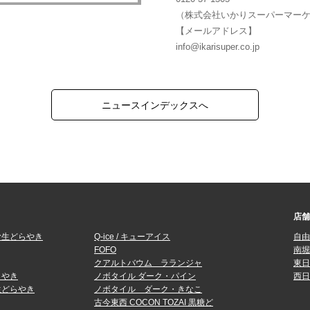
（株式会社いかりスーパーマー
【メールアドレス】
info@ikarisuper.co.jp
ニュースインデックスへ
店舗
む生どらやき
Q-ice / キューアイス
自由
FOFO
南堀
クアルトバウム ラランジャ
東日
らやき
ノボタイル ダーク・パイン
西日
生どらやき
ノボタイル ダーク・きなこ
古今東西 COCON TOZAI 黒糖ど