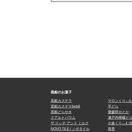
黒船のお菓子
黒船カステラ
マロンくりぃ
黒船カステラbebê
芋どら
黒船どらやき
愛媛県せとか
クアルトバウム
瀬戸内檸檬ど
ザ リッチ アンド ミルク
小倉くりぃむ
NOVO TILE / ノボタイル
珠貴