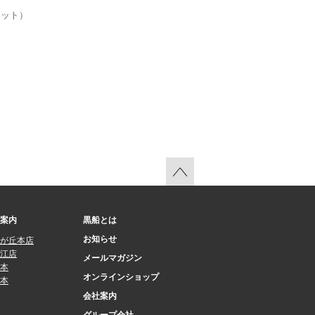
ケット）
案内
黒船とは
お知らせ
が丘本店
江店
メールマガジン
本
オンラインショップ
本
会社案内