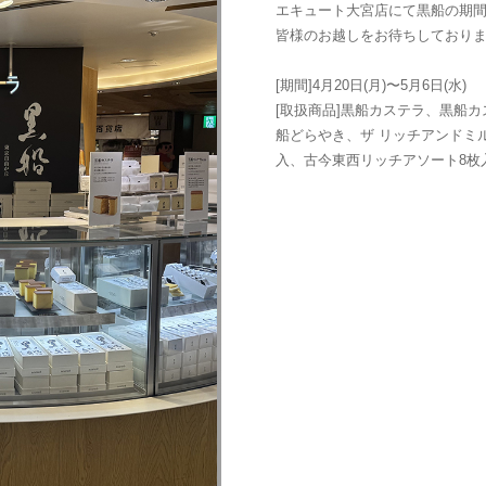
エキュート大宮店にて黒船の期
皆様のお越しをお待ちしており
[期間]4月20日(月)〜5月6日(水)
[取扱商品]黒船カステラ、黒船カ
船どらやき、ザ リッチアンドミ
入、古今東西リッチアソート8枚