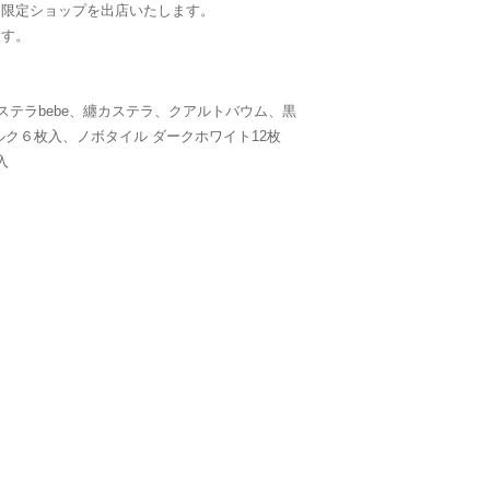
間限定ショップを出店いたします。
ます。
ステラbebe、纏カステラ、クアルトバウム、黒
ルク６枚入、ノボタイル ダークホワイト12枚
入