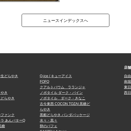
ニュースインデックスへ
店舗
む生どらやき
Q-ice / キューアイス
自由
FOFO
南堀
クアルトバウム ラランジャ
東日
らやき
ノボタイル ダーク・パイン
西日
生どらやき
ノボタイル ダーク・きなこ
古今東西 COCON TOZAI 黒糖ど
らやき
つファンク
黒船どらやき パンダパッケージ
ラ あんバターQ
水々・黒々
黒糖
卵のパフェ