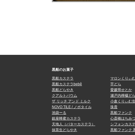
黒船のお菓子
黒船カステラ
マロンくりぃ
黒船カステラbebê
芋どら
黒船どらやき
愛媛県せとか
クアルトバウム
瀬戸内檸檬ど
ザ リッチ アンド ミルク
小倉くりぃむ
NOVO TILE / ノボタイル
珠貴
池袋ーる
黒船ファンク
銀座蜂蜜カステラ
心斎橋はちみ
天地人（バターカステラ）
シフォンカステ
抹茶生どらやき
黒船ファンク 