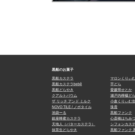
黒船のお菓子
黒船カステラ
マロンくりぃ
黒船カステラbebê
芋どら
黒船どらやき
愛媛県せとか
クアルトバウム
瀬戸内檸檬ど
ザ リッチ アンド ミルク
小倉くりぃむ
NOVO TILE / ノボタイル
珠貴
池袋ーる
黒船ファンク
銀座蜂蜜カステラ
心斎橋はちみ
天地人（バターカステラ）
シフォンカステ
抹茶生どらやき
黒船ファンク 