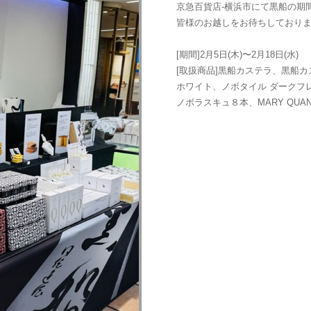
京急百貨店-横浜市にて黒船の期
皆様のお越しをお待ちしており
[期間]2月5日(木)〜2月18日(水)
[取扱商品]黒船カステラ、黒船カ
ホワイト、ノボタイル ダークフレ
ノボラスキュ８本、MARY QUA