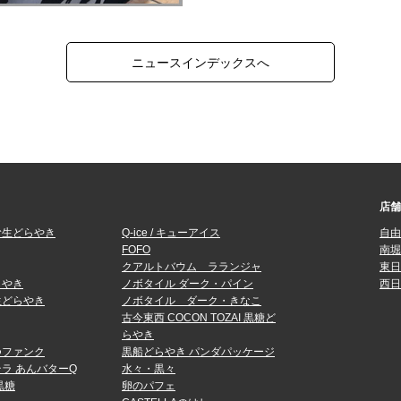
ニュースインデックスへ
店舗
む生どらやき
Q-ice / キューアイス
自由
FOFO
南堀
クアルトバウム ラランジャ
東日
らやき
ノボタイル ダーク・パイン
西日
生どらやき
ノボタイル ダーク・きなこ
古今東西 COCON TOZAI 黒糖ど
らやき
つファンク
黒船どらやき パンダパッケージ
ラ あんバターQ
水々・黒々
黒糖
卵のパフェ