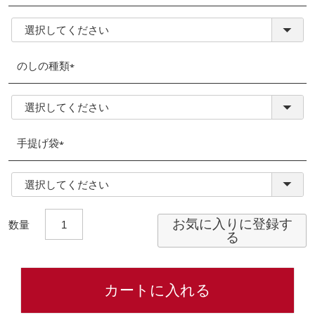
(必
須)
のしの種類
(必
須)
手提げ袋
(必
須)
お気に入りに登録す
る
カートに入れる