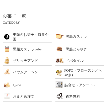
CATEGORY
季節のお菓子・特集企
黒船カステラ
画
黒船カステラbebe
黒船どらやき
ザリッチアンド
ノボタイル
FOFO（フローズンどら
バウムクーヘン
やき）
Q-ice
詰合せ（アソート）
おまとめ注文
送料無料