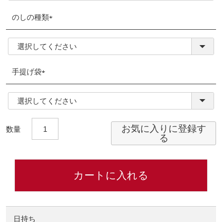
のしの種類
(必
須)
手提げ袋
(必
須)
お気に入りに登録す
る
カートに入れる
日持ち