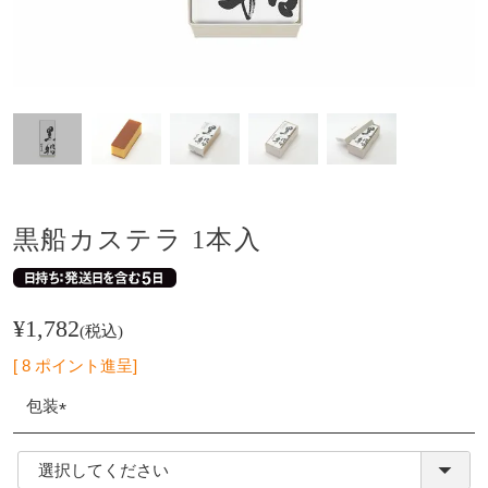
黒船カステラ 1本入
¥
1,782
税込
[
8
ポイント進呈]
包装
(必
須)