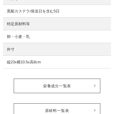
黒船カステラ/発送日を含む5日
特定原材料等
卵・小麦・乳
外寸
縦23x横10.5x高8cm
栄養成分一覧表
原材料一覧表