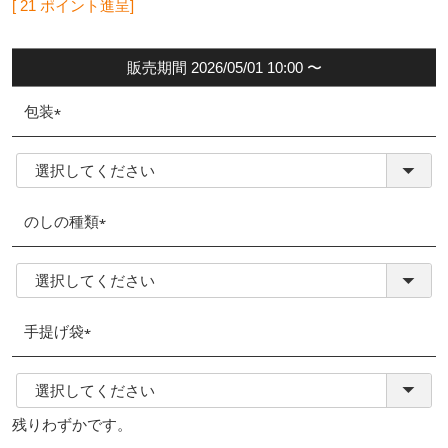
[
21
ポイント進呈]
販売期間
2026/05/01 10:00
〜
包装
(必
須)
のしの種類
(必
須)
手提げ袋
(必
須)
残りわずかです。