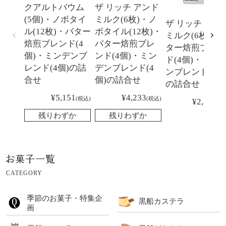
クアルトバウム
ザ リッチ アンド
(5個)・ノボタイ
ミルク(6枚)・ノ
ザ リッチ アン
ル(12枚)・バター
ボタイル(12枚)・
ミルク(6枚)・
焙煎ブレンド(4
バター焙煎ブレ
ター焙煎ブレン
個)・ミンデンブ
ンド(4個)・ミン
ド(4個)・ミン
レンド(4個)の詰
デンブレンド(4
ンブレンド(4個
合せ
個)の詰合せ
の詰合せ
¥
5,151
¥
4,233
税込
税込
¥
2,829
税
残りわずか
残りわずか
CATEGORY
季節のお菓子・特集企
黒船カステラ
画