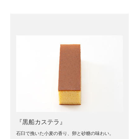
『黒船カステラ』
石臼で挽いた小麦の香り、卵と砂糖の味わい。