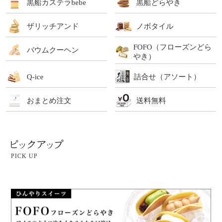
黒船カステラbebe
黒船どらやき
ザリッチアンド
ノボタイル
FOFO（フローズンどら
バウムクーヘン
やき）
Q-ice
詰合せ（アソート）
おまとめ注文
送料無料
PICK UP