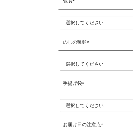
包装
(必
須)
のしの種類
(必
須)
手提げ袋
(必
須)
お届け日の注意点