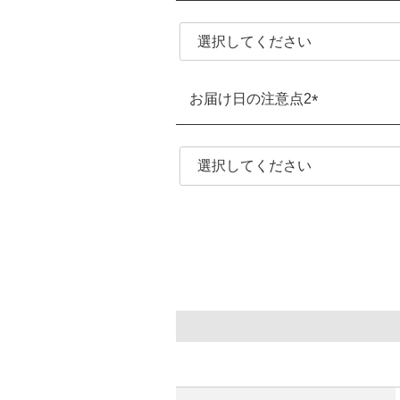
(必
須)
お届け日の注意点2
(必
須)