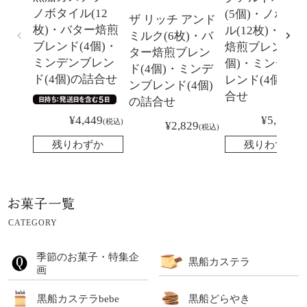
ノボタイル(12
(5個)・ノボタ
ザ リッチ アンド
枚)・バター焙煎
ル(12枚)・バタ
ミルク(6枚)・バ
ブレンド(4個)・
焙煎ブレンド(4
ター焙煎ブレン
ミンデンブレン
個)・ミンデン
ド(4個)・ミンデ
ド(4個)の詰合せ
レンド(4個)の
ンブレンド(4個)
合せ
の詰合せ
¥
5,151
¥
4,449
税
税込
¥
2,829
税込
残りわずか
残りわずか
CATEGORY
季節のお菓子・特集企
黒船カステラ
画
黒船カステラbebe
黒船どらやき