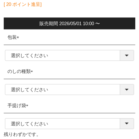
[
20
ポイント進呈]
販売期間
2026/05/01 10:00
〜
包装
(必
須)
のしの種類
(必
須)
手提げ袋
(必
須)
残りわずかです。