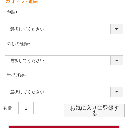
[
22
ポイント進呈]
包装
(必
須)
のしの種類
(必
須)
手提げ袋
(必
須)
お気に入りに登録す
る