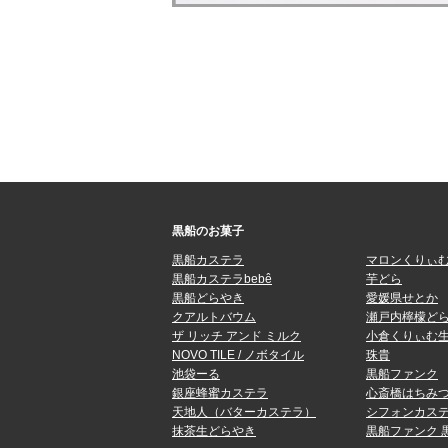
黒船のお菓子
黒船カステラ
マロンくりぃ
黒船カステラbebê
芋どら
黒船どらやき
愛媛県せとか
クアルトバウム
瀬戸内檸檬ど
ザ リッチ アンド ミルク
小倉くりぃむ
NOVO TILE / ノボタイル
珠貴
池袋ーる
黒船ファンク
銀座蜂蜜カステラ
心斎橋はちみ
天地人（バターカステラ）
シフォンカステ
抹茶生どらやき
黒船ファンク 