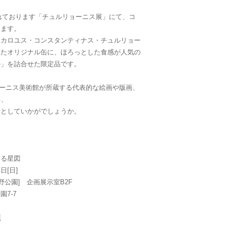
されております「チュルリョーニス展」にて、コ
します。
ミカロユス・コンスタンティナス・チュルリョー
れたオリジナル缶に、ほろっとした食感が人気の
ル」を詰合せた限定品です。
リョーニス美術館が所蔵する代表的な絵画や版画、
ち、
産としていかがでしょうか。
なる星図
日[日]
野公園] 企画展示室B2F
園7-7
図