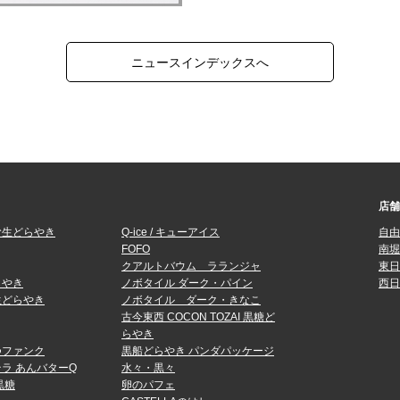
ニュースインデックスへ
店舗
む生どらやき
Q-ice / キューアイス
自由
FOFO
南堀
クアルトバウム ラランジャ
東日
らやき
ノボタイル ダーク・パイン
西日
生どらやき
ノボタイル ダーク・きなこ
古今東西 COCON TOZAI 黒糖ど
らやき
つファンク
黒船どらやき パンダパッケージ
ラ あんバターQ
水々・黒々
黒糖
卵のパフェ