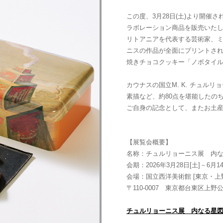
この度、3月28日(土)より開催
ラボレーション商品を販売いた
リトアニアを代表する芸術家、
ニスの作品が全面にプリントさ
焼きチョコクッキー「ノボタイ
カウナスの国立M. K. チュル
素描など、約80点を堪能したの
ご自身の記念として、またお土
【展覧会概要】
名称：チュルリョーニス展 内
会期：2026年3月28日[土]－6月14
会場：国立西洋美術館 [東京・上
〒110-0007 東京都台東区上野公
チュルリョーニス展 内なる星