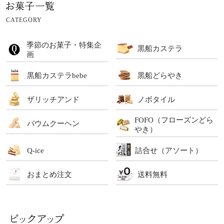
CATEGORY
季節のお菓子・特集企
黒船カステラ
画
黒船カステラbebe
黒船どらやき
ザリッチアンド
ノボタイル
FOFO（フローズンどら
バウムクーヘン
やき）
Q-ice
詰合せ（アソート）
おまとめ注文
送料無料