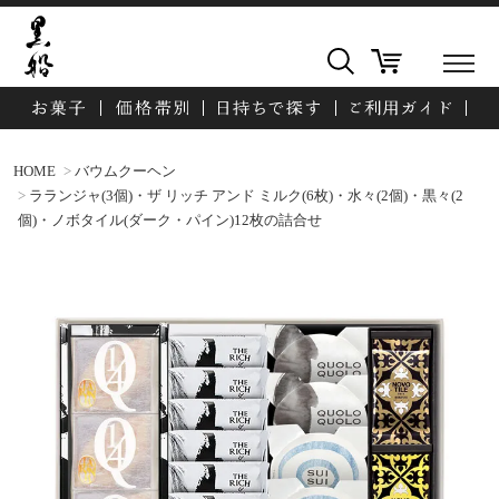
HOME
バウムクーヘン
ラランジャ(3個)・ザ リッチ アンド ミルク(6枚)・水々(2個)・黒々(2
個)・ノボタイル(ダーク・パイン)12枚の詰合せ