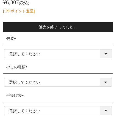
¥
6,307
税込
[
29
ポイント進呈]
販売を終了しました。
包装
(必
須)
のしの種類
(必
須)
手提げ袋
(必
須)