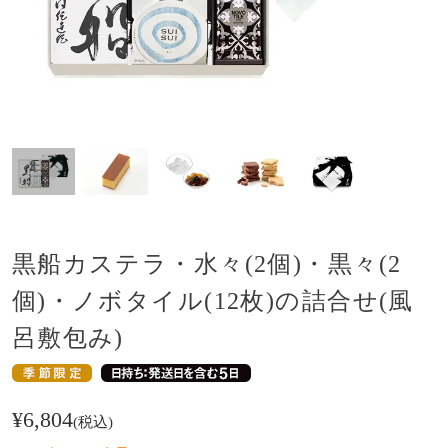
黒船カステラ・水々(2個)・黒々(2
個)・ノボタイル(12枚)の詰合せ(風
呂敷包み)
¥
6,804
税込