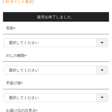
[
32
ポイント進呈]
販売を終了しました。
包装
(必
須)
のしの種類
(必
須)
手提げ袋
(必
須)
お届け日の注意点