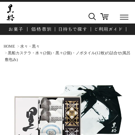
HOME
水々・黒々
黒船カステラ・水々(2個)・黒々(2個)・ノボタイル(12枚)の詰合せ(風呂
敷包み)