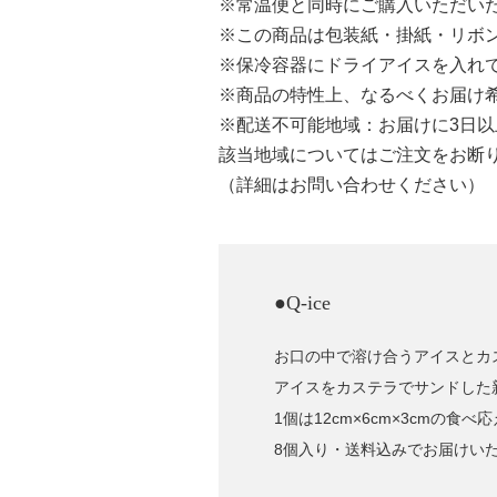
※常温便と同時にご購入いただい
※この商品は包装紙・掛紙・リボ
※保冷容器にドライアイスを入れ
※商品の特性上、なるべくお届け
※配送不可能地域：お届けに3日
該当地域についてはご注文をお断
（詳細はお問い合わせください）
●Q-ice
お口の中で溶け合うアイスとカ
アイスをカステラでサンドした
1個は12cm×6cm×3cmの食
8個入り・送料込みでお届けい