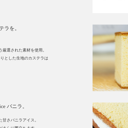
テラを。
う厳選された素材を使用。
っとりとした生地のカステラは
ce バニラ。
た甘さバニラアイス。