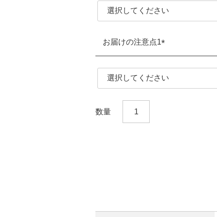
須)
お届けの注意点1
(必
須)