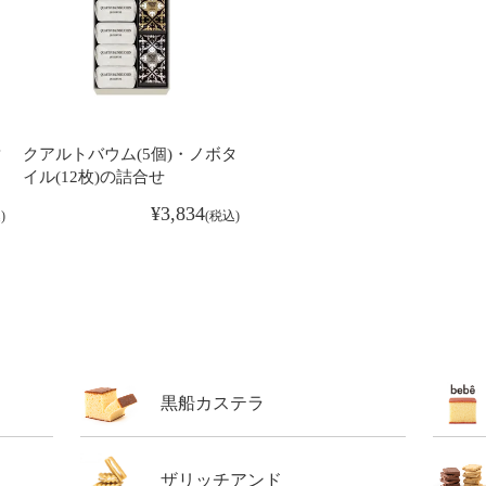
タ
クアルトバウム(5個)・ノボタ
イル(12枚)の詰合せ
¥
3,834
込
税込
黒船カステラ
ザリッチアンド