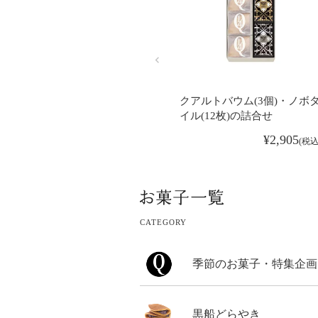
クアルトバウム(3個)・ノボ
イル(12枚)の詰合せ
¥
2,905
税
CATEGORY
季節のお菓子・特集企画
黒船どらやき