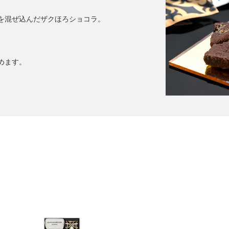
を混ぜ込んだザクほろショコラ。
、
めます。