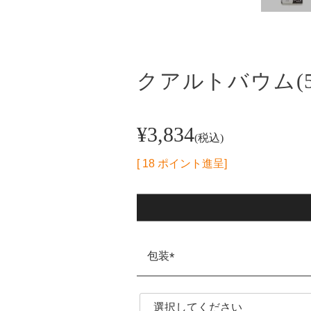
クアルトバウム(5
¥
3,834
税込
[
18
ポイント進呈]
包装
(必
須)