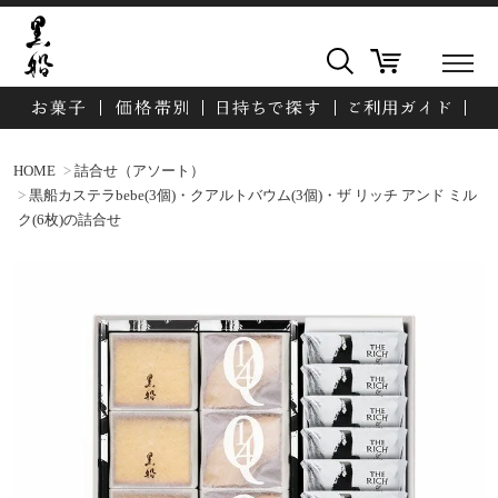
HOME
詰合せ（アソート）
黒船カステラbebe(3個)・クアルトバウム(3個)・ザ リッチ アンド ミル
ク(6枚)の詰合せ