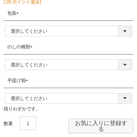
[
20
ポイント進呈]
包装
(必
須)
のしの種類
(必
須)
手提げ袋
(必
須)
残りわずかです。
お気に入りに登録す
る