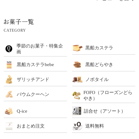
CATEGORY
季節のお菓子・特集企
黒船カステラ
画
黒船カステラbebe
黒船どらやき
ザリッチアンド
ノボタイル
FOFO（フローズンどら
バウムクーヘン
やき）
Q-ice
詰合せ（アソート）
おまとめ注文
送料無料