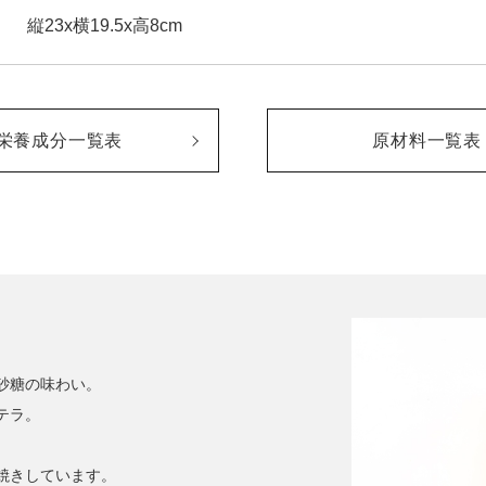
縦23x横19.5x高8cm
栄養成分一覧表
原材料一覧表
砂糖の味わい。
テラ。
焼きしています。