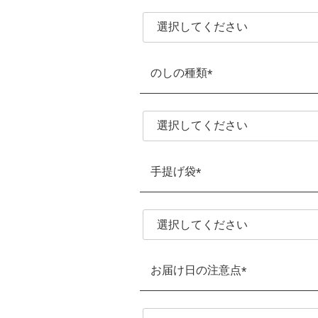
須)
のしの種類
(必
須)
手提げ袋
(必
須)
お届け日の注意点
(必
須)