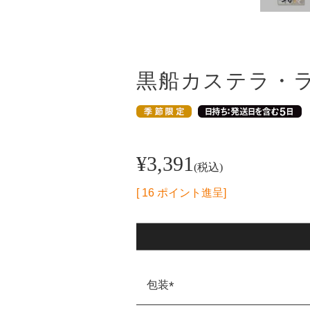
黒船カステラ・ラ
¥
3,391
税込
[
16
ポイント進呈]
包装
(必