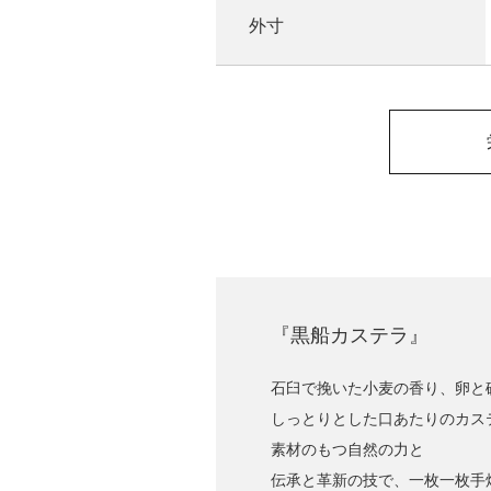
外寸
『黒船カステラ』
石臼で挽いた小麦の香り、卵と
しっとりとした口あたりのカス
素材のもつ自然の力と
伝承と革新の技で、一枚一枚手