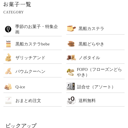
CATEGORY
季節のお菓子・特集企
黒船カステラ
画
黒船カステラbebe
黒船どらやき
ザリッチアンド
ノボタイル
FOFO（フローズンどら
バウムクーヘン
やき）
Q-ice
詰合せ（アソート）
おまとめ注文
送料無料