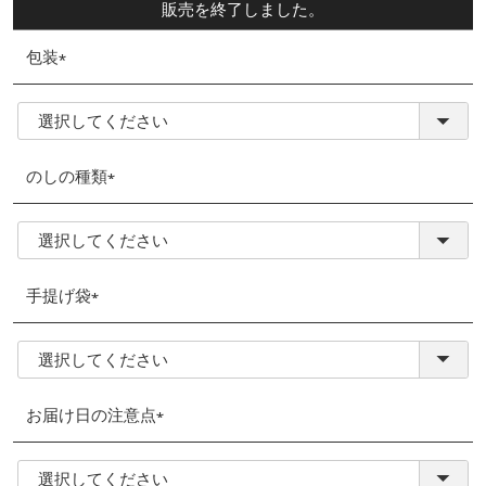
販売を終了しました。
包装
(必
須)
のしの種類
(必
須)
手提げ袋
(必
須)
お届け日の注意点
(必
須)