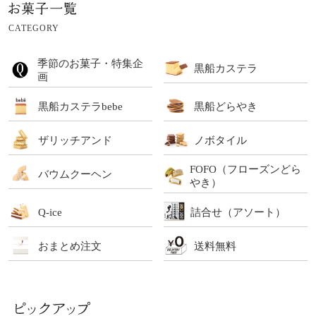
CATEGORY
季節のお菓子・特集企
黒船カステラ
画
黒船カステラbebe
黒船どらやき
ザリッチアンド
ノボタイル
FOFO（フローズンどら
バウムクーヘン
やき）
Q-ice
詰合せ（アソート）
おまとめ注文
送料無料