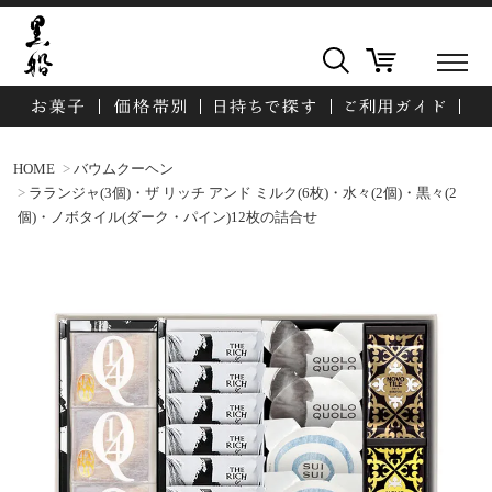
HOME
バウムクーヘン
ラランジャ(3個)・ザ リッチ アンド ミルク(6枚)・水々(2個)・黒々(2
個)・ノボタイル(ダーク・パイン)12枚の詰合せ