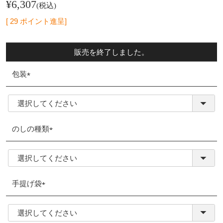
¥
6,307
税込
[
29
ポイント進呈]
販売を終了しました。
包装
(必
須)
のしの種類
(必
須)
手提げ袋
(必
須)