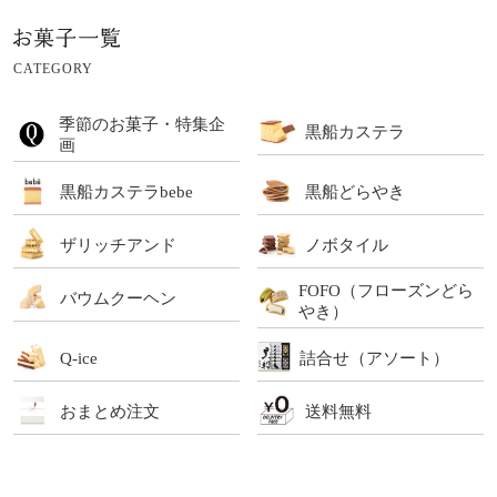
CATEGORY
季節のお菓子・特集企
黒船カステラ
画
黒船カステラbebe
黒船どらやき
ザリッチアンド
ノボタイル
FOFO（フローズンどら
バウムクーヘン
やき）
Q-ice
詰合せ（アソート）
おまとめ注文
送料無料