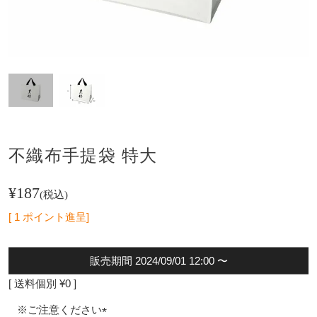
不織布手提袋 特大
¥
187
税込
[
1
ポイント進呈]
販売期間
2024/09/01 12:00
〜
送料個別
¥
0
※ご注意ください