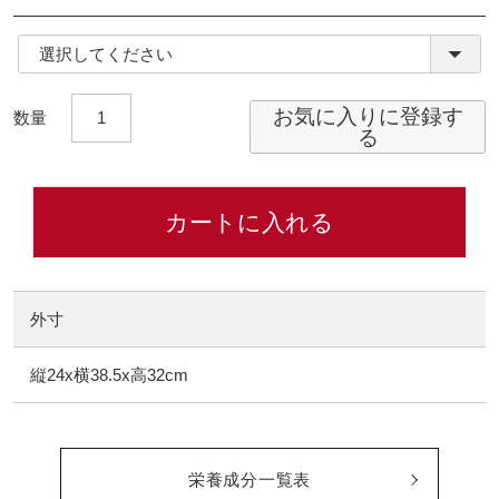
(必
須)
お気に入りに登録す
る
カートに入れる
外寸
縦24x横38.5x高32cm
栄養成分一覧表