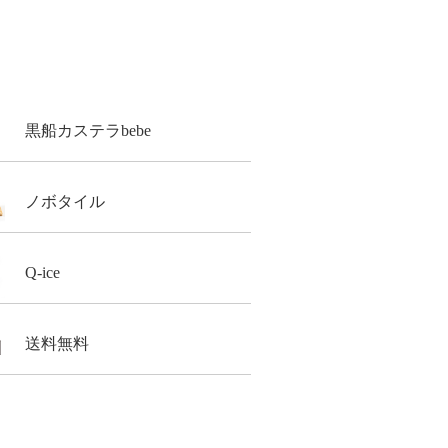
黒船カステラbebe
ノボタイル
Q-ice
送料無料