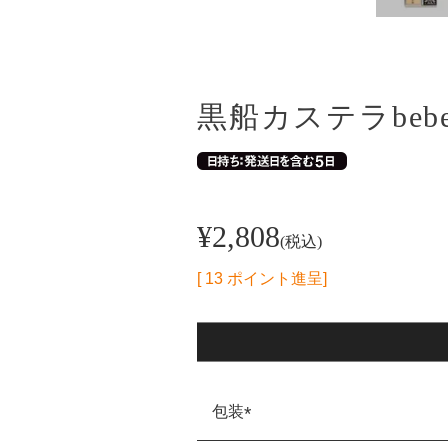
黒船カステラbeb
¥
2,808
税込
[
13
ポイント進呈]
包装
(必