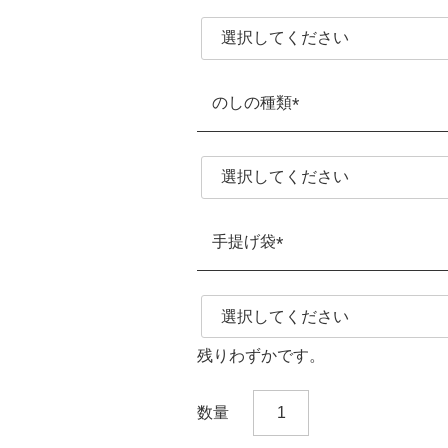
須)
のしの種類
(必
須)
手提げ袋
(必
須)
残りわずかです。