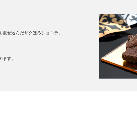
を混ぜ込んだザクほろショコラ。
、
めます。