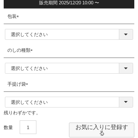
販売期間
2025/12/20 10:00
〜
包装
(必
須)
のしの種類
(必
須)
手提げ袋
(必
須)
残りわずかです。
お気に入りに登録す
る