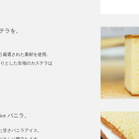
テラを。
う厳選された素材を使用。
っとりとした生地のカステラは
ce バニラ。
た甘さバニラアイス。