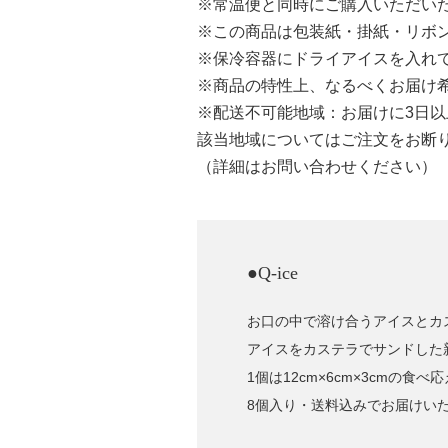
※常温便と同時にご購入いただい
※この商品は包装紙・掛紙・リボ
※保冷容器にドライアイスを入れ
※商品の特性上、なるべくお届け
※配送不可能地域：お届けに3日
該当地域についてはご注文をお断
（詳細はお問い合わせください）
●Q-ice
お口の中で溶け合うアイスとカ
アイスをカステラでサンドした
1個は12cm×6cm×3cmの食
8個入り・送料込みでお届けい