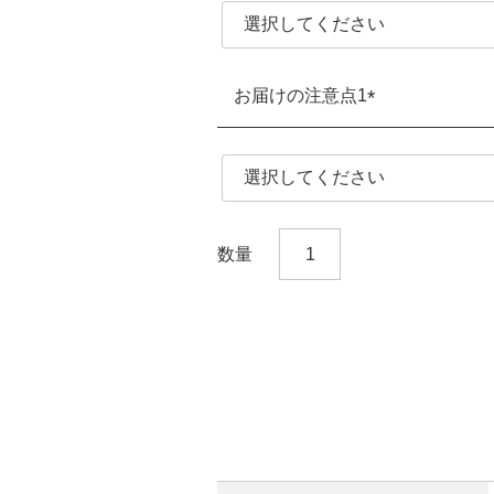
須)
お届けの注意点1
(必
須)