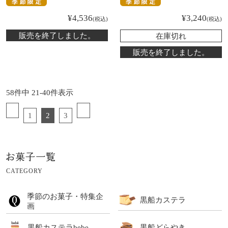
¥
4,536
¥
3,240
税込
税込
販売を終了しました。
在庫切れ
販売を終了しました。
58
件中
21
-
40
件表示
1
2
3
CATEGORY
季節のお菓子・特集企
黒船カステラ
画
黒船カステラbebe
黒船どらやき