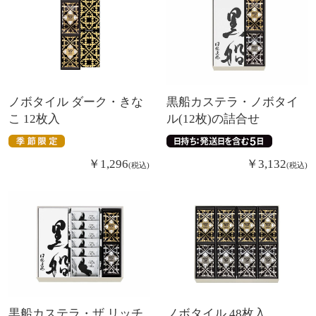
ノボタイル ダーク・きな
黒船カステラ・ノボタイ
こ 12枚入
ル(12枚)の詰合せ
￥
1,296
￥
3,132
税込
税込
黒船カステラ・ザ リッチ
ノボタイル 48枚入