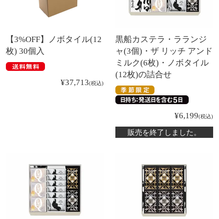
【3%OFF】ノボタイル(12
黒船カステラ・ラランジ
枚) 30個入
ャ(3個)・ザ リッチ アンド
ミルク(6枚)・ノボタイル
(12枚)の詰合せ
¥
37,713
税込
¥
6,199
税込
販売を終了しました。