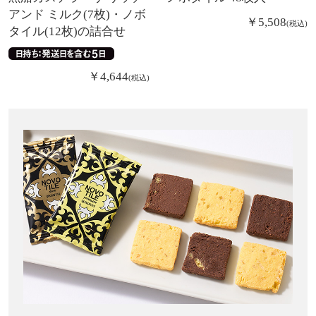
アンド ミルク(7枚)・ノボ
￥
5,508
税込
タイル(12枚)の詰合せ
￥
4,644
税込