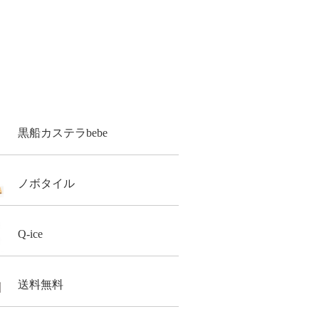
黒船カステラbebe
ノボタイル
Q-ice
送料無料