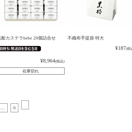
黒船カステラbebe 20個詰合せ
不織布手提袋 特大
¥
187
税
¥
8,964
税込
在庫切れ
…
6