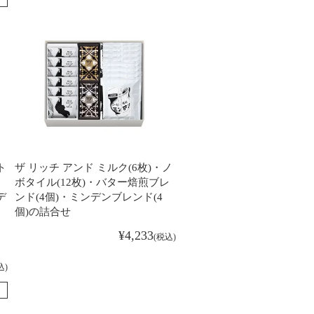
ト
ザ リッチ アンド ミルク(6枚)・ノ
・
ボタイル(12枚)・バター焙煎ブレ
デ
ンド(4個)・ミンデンブレンド(4
個)の詰合せ
¥
4,233
税込
込