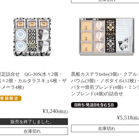
限定詰合せ QG-30S(水々2個・
黒船カステラbebe(3個)・クアル
黒々2個・カルタラスキュ6枚・ザ
バウム(3個)・ノボタイル(12枚)
ラメーラ4枚)
バター焙煎ブレンド(4個)・ミン
ンブレンド(4個)の詰合せ
¥
3,240
税込
¥
5,518
税
販売を終了しました。
在庫切れ
在庫切れ