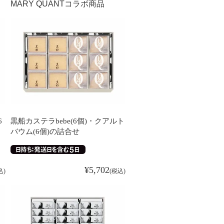
MARY QUANTコラボ商品
6
黒船カステラbebe(6個)・クアルト
バウム(6個)の詰合せ
¥
5,702
込
税込