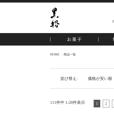
HOME
商品一覧
並び替え
価格が安い順
111
件中
1
-
20
件表示
1
2