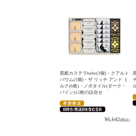
黒船カステラbebe(3個)・クアルト
バウム(5個)・ザ リッチ アンド ミ
ルク(6枚)・ノボタイル(ダーク・
パイン)12枚の詰合せ
¥
6,642
税込