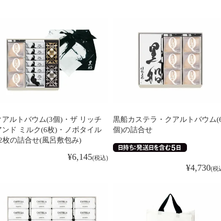
クアルトバウム(3個)・ザ リッチ
黒船カステラ・クアルトバウム(
アンド ミルク(6枚)・ノボタイル
個)の詰合せ
12枚の詰合せ(風呂敷包み)
¥
6,145
税込
¥
4,730
税