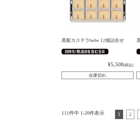
黒船カステラbebe 12個詰合せ
¥
5,508
税込
在庫切れ
111
件中
1
-
20
件表示
1
2