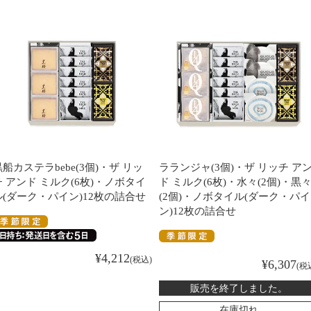
黒船カステラbebe(3個)・ザ リッ
ラランジャ(3個)・ザ リッチ ア
チ アンド ミルク(6枚)・ノボタイ
ド ミルク(6枚)・水々(2個)・黒
ル(ダーク・パイン)12枚の詰合せ
(2個)・ノボタイル(ダーク・パイ
ン)12枚の詰合せ
¥
4,212
税込
¥
6,307
税
販売を終了しました。
在庫切れ