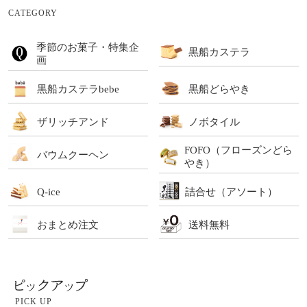
CATEGORY
季節のお菓子・特集企
黒船カステラ
画
黒船カステラbebe
黒船どらやき
ザリッチアンド
ノボタイル
FOFO（フローズンどら
バウムクーヘン
やき）
Q-ice
詰合せ（アソート）
おまとめ注文
送料無料
PICK UP