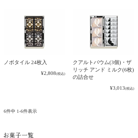
ノボタイル 24枚入
クアルトバウム(3個)・ザ
リッチ アンド ミルク(6枚)
¥
2,808
税込
の詰合せ
¥
3,013
税込
6
件中
1
-
6
件表示