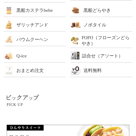
黒船カステラbebe
黒船どらやき
ザリッチアンド
ノボタイル
FOFO（フローズンどら
バウムクーヘン
やき）
Q-ice
詰合せ（アソート）
おまとめ注文
送料無料
PICK UP