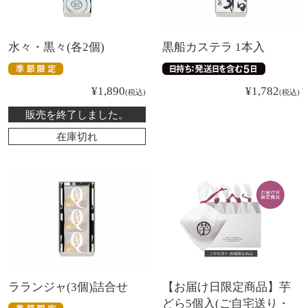
水々・黒々(各2個)
黒船カステラ 1本入
¥
1,890
¥
1,782
税込
税込
販売を終了しました。
在庫切れ
ラランジャ(3個)詰合せ
【お届け日限定商品】芋
どら5個入(ご自宅送り・