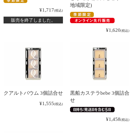
地域限定)
¥
1,717
税込
販売を終了しました。
¥
1,620
税込
クアルトバウム 3個詰合せ
黒船カステラbebe 3個詰合
せ
¥
1,555
税込
¥
1,458
税込