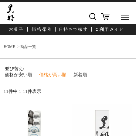
HOME
商品一覧
並び替え
価格が安い順
価格が高い順
新着順
11
件中
1
-
11
件表示